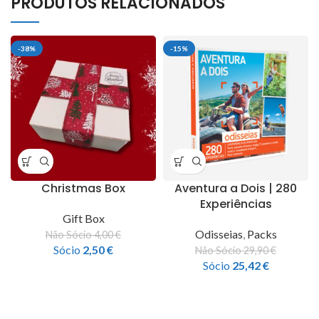
PRODUTOS RELACIONADOS
-38%
-15%
Christmas Box
Aventura a Dois | 280
Experiências
Gift Box
Odisseias
,
Packs
Não Sócio
4,00
€
Sócio
2,50
€
Não Sócio
29,90
€
Sócio
25,42
€