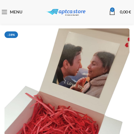
0
MENU
0,00
€
-38%