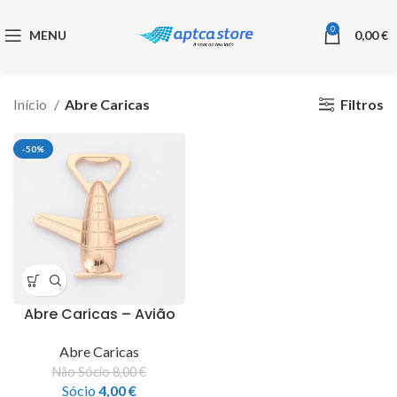
0
MENU
0,00
€
Filtros
Início
Abre Caricas
-50%
Abre Caricas – Avião
Abre Caricas
Não Sócio
8,00
€
Sócio
4,00
€