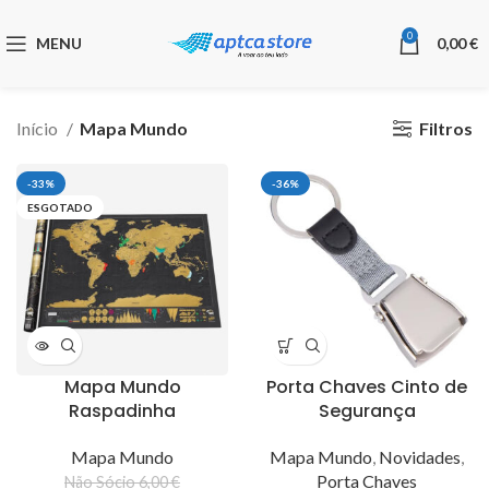
0
MENU
0,00
€
Filtros
Início
Mapa Mundo
-33%
-36%
ESGOTADO
Mapa Mundo
Porta Chaves Cinto de
Raspadinha
Segurança
Mapa Mundo
Mapa Mundo
,
Novidades
,
Porta Chaves
Não Sócio
6,00
€