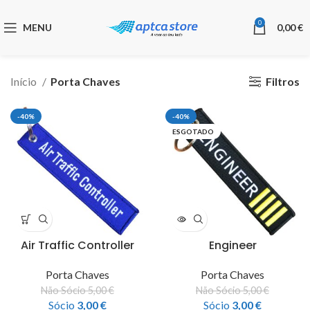
0
MENU
0,00
€
Filtros
Início
Porta Chaves
-40%
-40%
ESGOTADO
Air Traffic Controller
Engineer
Porta Chaves
Porta Chaves
Não Sócio
5,00
€
Não Sócio
5,00
€
Sócio
3,00
€
Sócio
3,00
€