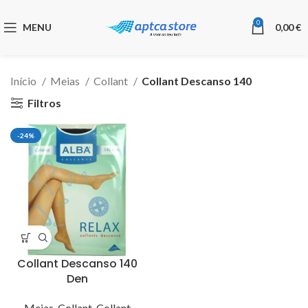
0
MENU
0,00
€
Início
Meias
Collant
Collant Descanso 140
Filtros
-24%
Collant Descanso 140
Den
Meias
,
Collant
,
Collant