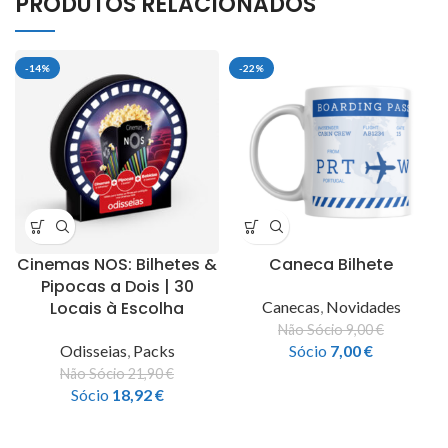
PRODUTOS RELACIONADOS
-14%
-22%
Cinemas NOS: Bilhetes &
Caneca Bilhete
Pipocas a Dois | 30
Locais à Escolha
Canecas
,
Novidades
Não Sócio
9,00
€
Odisseias
,
Packs
Sócio
7,00
€
Não Sócio
21,90
€
Sócio
18,92
€