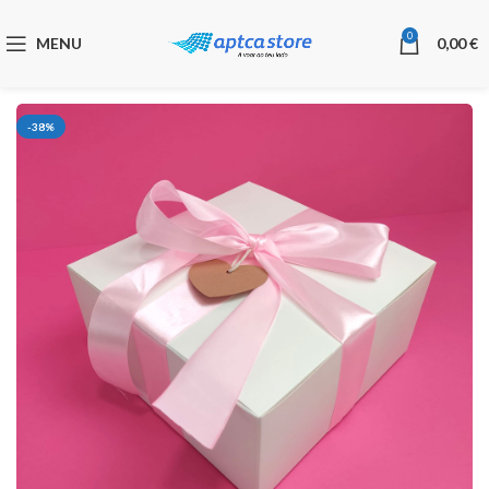
0
MENU
0,00
€
-38%