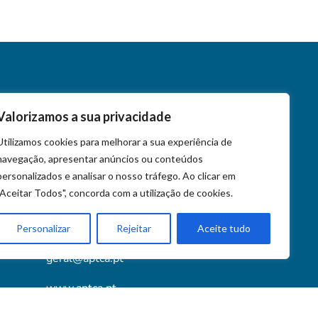
Valorizamos a sua privacidade
Contactos
Utilizamos cookies para melhorar a sua experiência de
navegação, apresentar anúncios ou conteúdos
+351 218 452 020
personalizados e analisar o nosso tráfego. Ao clicar em
+351 939 572 023
"Aceitar Todos", concorda com a utilização de cookies.
Av. Almirante Gago Coutinho 90, 1749-039
Lisboa
Personalizar
Rejeitar
Aceite tudo
geral@aptca.pt
www.aptca.pt