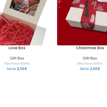
Love Box
Christmas Box
Gift Box
Gift Box
Não Sócio
4,00
€
Não Sócio
4,00
€
Sócio
2,50
€
Sócio
2,50
€