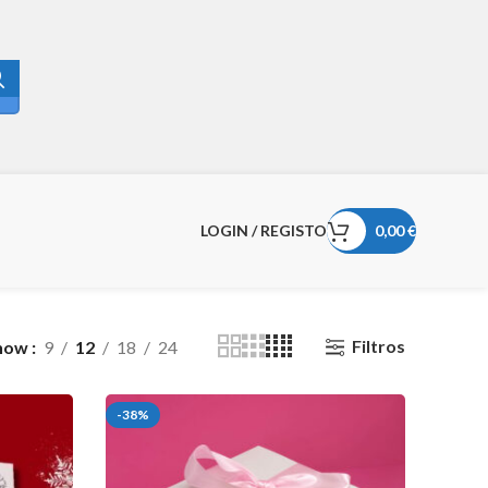
LOGIN / REGISTO
0,00
€
Filtros
how
9
12
18
24
-38%