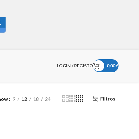
LOGIN / REGISTO
0,00
€
Filtros
how
9
12
18
24