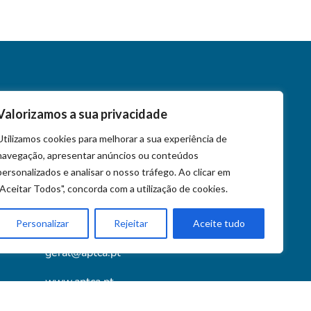
Valorizamos a sua privacidade
Contactos
Utilizamos cookies para melhorar a sua experiência de
navegação, apresentar anúncios ou conteúdos
+351 218 452 020
personalizados e analisar o nosso tráfego. Ao clicar em
+351 939 572 023
"Aceitar Todos", concorda com a utilização de cookies.
Av. Almirante Gago Coutinho 90, 1749-039
Lisboa
Personalizar
Rejeitar
Aceite tudo
geral@aptca.pt
www.aptca.pt