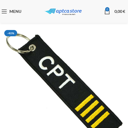
0
MENU
0,00
€
-40%