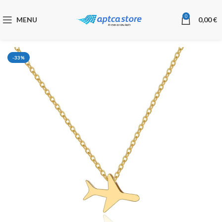
0
MENU
0,00
€
-33%