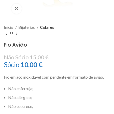
Click to enlarge
Início
Bijuterias
Colares
Fio Avião
Não Sócio
15,00
€
Sócio
10,00
€
Fio em aço inoxidável com pendente em formato de avião.
Não enferruja;
Não alérgico;
Não escurece;