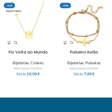
-33%
-30%
ESGOTADO
Fio Volta ao Mundo
Pulseira Avião
Bijuterias
,
Colares
Bijuterias
,
Pulseiras
Não Sócio
15,00
€
Não Sócio
10,00
€
Sócio
10,00
€
Sócio
7,00
€