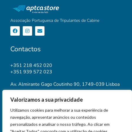
Associação Portuguesa de Tripulantes de Cabine
Contactos
+351 218 452 020
+351 939 572 023
Av. Almirante Gago Coutinho 90, 1749-039 Lisboa
geral@aptca.pt
Valorizamos a sua privacidade
www.aptca.pt
Utilizamos cookies para melhorar a sua experiência de
navegação, apresentar anúncios ou conteúdos
personalizados e analisar o nosso tráfego. Ao clicar em
"Aceitar Todos", concorda com a utilização de cookies.