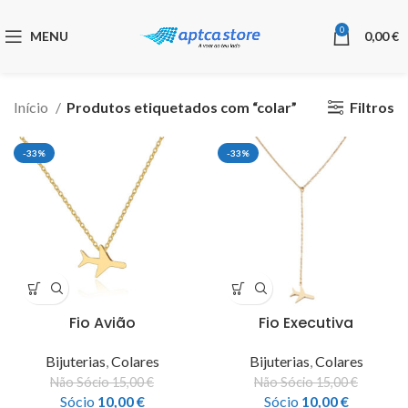
0
MENU
0,00
€
Filtros
Início
Produtos etiquetados com “colar”
-33%
-33%
Fio Avião
Fio Executiva
Bijuterias
,
Colares
Bijuterias
,
Colares
Não Sócio
15,00
€
Não Sócio
15,00
€
Sócio
10,00
€
Sócio
10,00
€