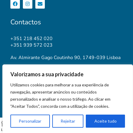
Contactos
+351 218 452 020
+351 939 572 023
Av. Almirante Gago Coutinho 90, 1749-039 Lisboa
geral@aptca.pt
Valorizamos a sua privacidade
www.aptca.pt
Utilizamos cookies para melhorar a sua experiência de
navegação, apresentar anúncios ou conteúdos
personalizados e analisar o nosso tráfego. Ao clicar em
"Aceitar Todos", concorda com a utilização de cookies.
© 2026 APTCA STORE
Personalizar
Rejeitar
Aceite tudo
0
Loja
Carrinho
Minha conta