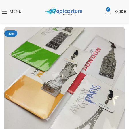
0
MENU
0,00
€
-33%