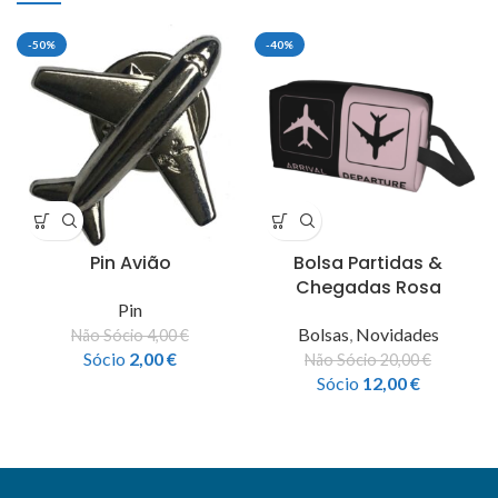
-50%
-40%
Pin Avião
Bolsa Partidas &
Chegadas Rosa
Pin
Bolsas
,
Novidades
Não Sócio
4,00
€
Sócio
2,00
€
Não Sócio
20,00
€
Sócio
12,00
€