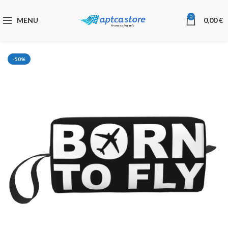
0
MENU
0,00
€
-50%