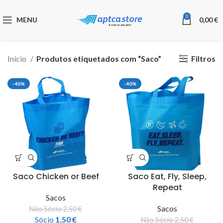
0
MENU
0,00
€
Filtros
Início
Produtos etiquetados com “Saco”
-40%
-40%
Saco Chicken or Beef
Saco Eat, Fly, Sleep,
Repeat
Sacos
Sacos
Não Sócio
2,50
€
Sócio
1,50
€
Não Sócio
2,50
€