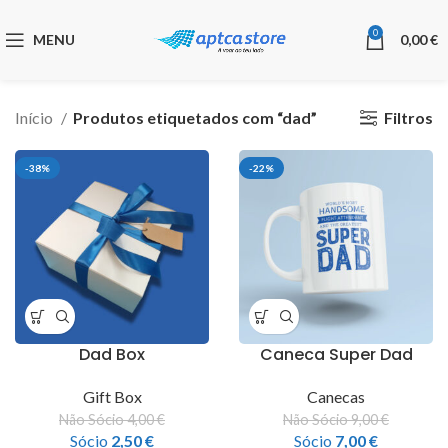
0
MENU
0,00
€
Filtros
Início
Produtos etiquetados com “dad”
-38%
-22%
Dad Box
Caneca Super Dad
Gift Box
Canecas
Não Sócio
4,00
€
Não Sócio
9,00
€
Sócio
2,50
€
Sócio
7,00
€