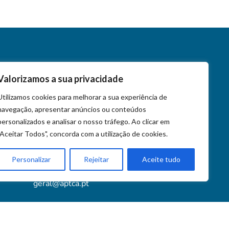
Valorizamos a sua privacidade
Contactos
Utilizamos cookies para melhorar a sua experiência de
navegação, apresentar anúncios ou conteúdos
+351 218 452 020
personalizados e analisar o nosso tráfego. Ao clicar em
+351 939 572 023
"Aceitar Todos", concorda com a utilização de cookies.
Av. Almirante Gago Coutinho 90, 1749-039
Personalizar
Rejeitar
Aceite tudo
Lisboa
geral@aptca.pt
www.aptca.pt