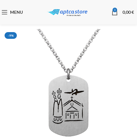
0
MENU
0,00
€
-9%