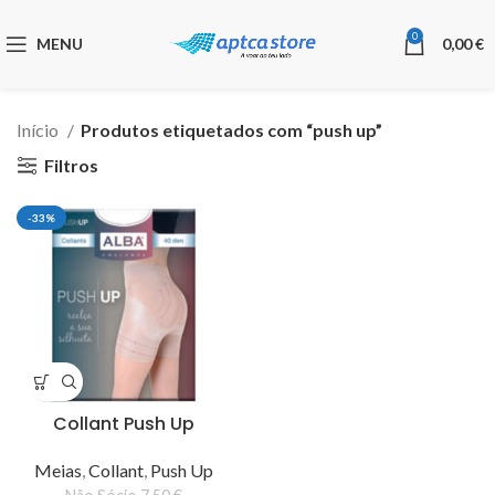
0
MENU
0,00
€
Início
Produtos etiquetados com “push up”
Filtros
-33%
Collant Push Up
Meias
,
Collant
,
Push Up