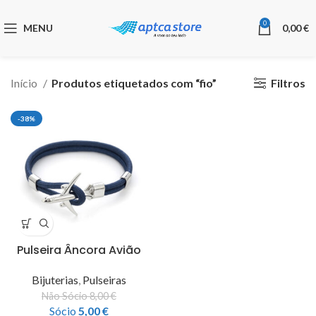
0
MENU
0,00
€
Filtros
Início
Produtos etiquetados com “fio”
-38%
Pulseira Âncora Avião
Bijuterias
,
Pulseiras
Não Sócio
8,00
€
Sócio
5,00
€