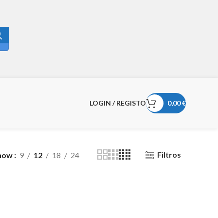
LOGIN / REGISTO
0,00
€
Filtros
how
9
12
18
24