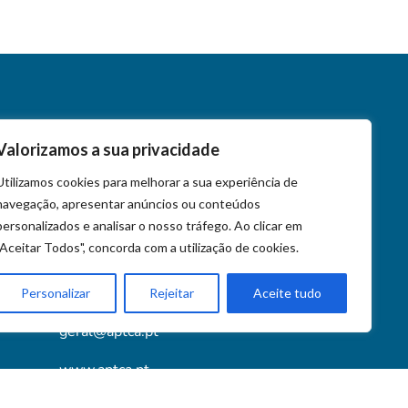
Valorizamos a sua privacidade
Contactos
Utilizamos cookies para melhorar a sua experiência de
navegação, apresentar anúncios ou conteúdos
+351 218 452 020
personalizados e analisar o nosso tráfego. Ao clicar em
+351 939 572 023
"Aceitar Todos", concorda com a utilização de cookies.
Av. Almirante Gago Coutinho 90, 1749-039
Lisboa
Personalizar
Rejeitar
Aceite tudo
geral@aptca.pt
www.aptca.pt